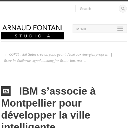
MENU
COP21 : Bill Gates crée un fond géant dédié aux énergies propres
Brive-la-Gaillarde signal building for Brune barrack
IBM s’associe à
Montpellier pour
développer la ville
intelligente