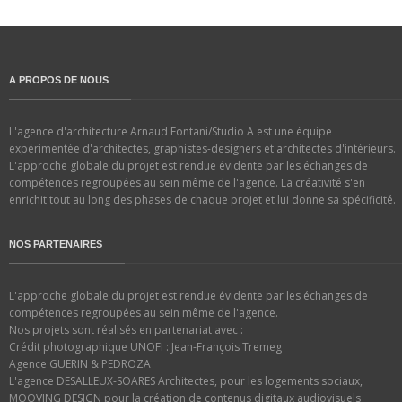
A PROPOS DE NOUS
L'agence d'architecture Arnaud Fontani/Studio A est une équipe
expérimentée d'architectes, graphistes-designers et architectes d'intérieurs.
L'approche globale du projet est rendue évidente par les échanges de
compétences regroupées au sein même de l'agence. La créativité s'en
enrichit tout au long des phases de chaque projet et lui donne sa spécificité.
NOS PARTENAIRES
L'approche globale du projet est rendue évidente par les échanges de
compétences regroupées au sein même de l'agence.
Nos projets sont réalisés en partenariat avec :
Crédit photographique UNOFI : Jean-François Tremeg
Agence GUERIN & PEDROZA
L'agence DESALLEUX-SOARES Architectes, pour les logements sociaux,
MOOVING DESIGN pour la création de contenus digitaux audiovisuels